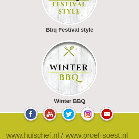
Bbq Festival style
Winter BBQ
www.huischef.nl / www.proef-soest.nl