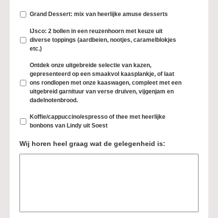
Grand Dessert: mix van heerlijke amuse desserts
IJsco: 2 bollen in een reuzenhoorn met keuze uit
diverse toppings (aardbeien, nootjes, caramelblokjes
etc.)
Ontdek onze uitgebreide selectie van kazen,
gepresenteerd op een smaakvol kaasplankje, of laat
ons rondlopen met onze kaaswagen, compleet met een
uitgebreid garnituur van verse druiven, vijgenjam en
dadelnotenbrood.
Koffie/cappuccino/espresso of thee met heerlijke
bonbons van Lindy uit Soest
Wij horen heel graag wat de gelegenheid is: