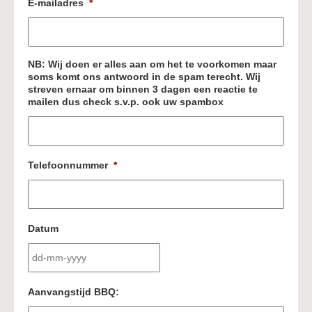
E-mailadres
*
NB: Wij doen er alles aan om het te voorkomen maar
soms komt ons antwoord in de spam terecht. Wij
streven ernaar om binnen 3 dagen een reactie te
mailen dus check s.v.p. ook uw spambox
Telefoonnummer
*
Datum
DD
Aanvangstijd BBQ:
dash