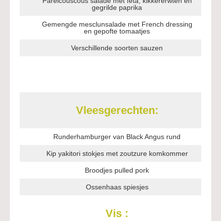
Parelcouscous salade met feta, kikkererwten en
gegrilde paprika
Gemengde mesclunsalade met French dressing
en gepofte tomaatjes
Verschillende soorten sauzen
Vleesgerechten:
Runderhamburger van Black Angus rund
Kip yakitori stokjes met zoutzure komkommer
Broodjes pulled pork
Ossenhaas spiesjes
Vis :