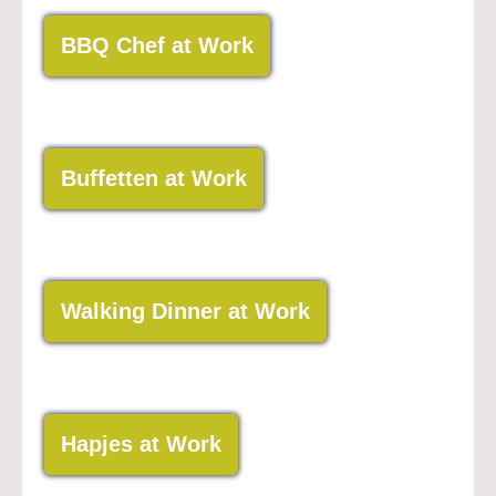
BBQ Chef at Work
Buffetten at Work
Walking Dinner at Work
Hapjes at Work