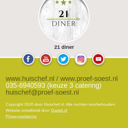
21 diner
www.huischef.nl / www.proef-soest.nl
035-6940593 (keuze 3 catering)
huischef@proef-soest.nl
Copyright 2020 door Huischef.nl. Alle rechten voorbehouden.
Website ontwikkeld door
Quebit.nl
Privacyverklaring