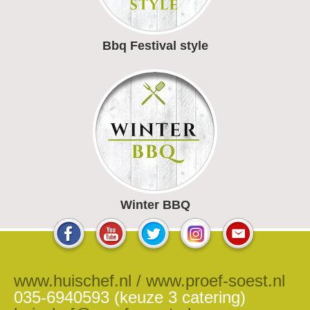
Bbq Festival style
Winter BBQ
www.huischef.nl / www.proef-soest.nl
035-6940593 (keuze 3 catering)