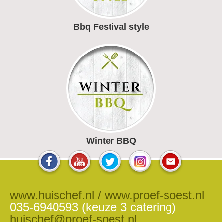
Bbq Festival style
Winter BBQ
www.huischef.nl / www.proef-soest.nl
035-6940593 (keuze 3 catering)
huischef@proef-soest.nl