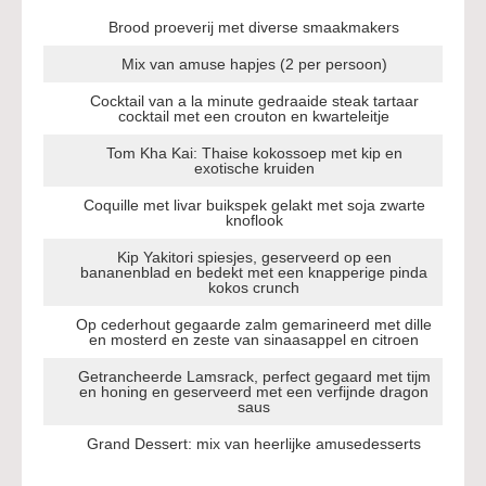
Brood proeverij met diverse smaakmakers
Mix van amuse hapjes (2 per persoon)
Cocktail van a la minute gedraaide steak tartaar
cocktail met een crouton en kwarteleitje
Tom Kha Kai: Thaise kokossoep met kip en
exotische kruiden
Coquille met livar buikspek gelakt met soja zwarte
knoflook
Kip Yakitori spiesjes, geserveerd op een
bananenblad en bedekt met een knapperige pinda
kokos crunch
Op cederhout gegaarde zalm gemarineerd met dille
en mosterd en zeste van sinaasappel en citroen
Getrancheerde Lamsrack, perfect gegaard met tijm
en honing en geserveerd met een verfijnde dragon
saus
Grand Dessert: mix van heerlijke amusedesserts