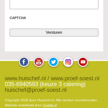
CAPTCHA
www.huischef.nl / www.proef-soest.nl
035-6940593 (keuze 3 catering)
huischef@proef-soest.nl
Copyright 2020 door Huischef.nl. Alle rechten voorbehouden.
Website ontwikkeld door
Quebit.nl