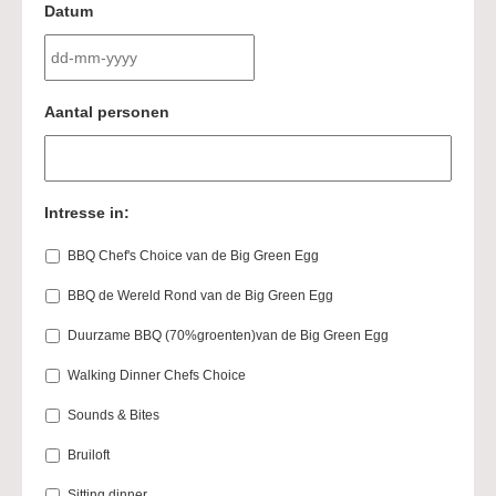
Datum
DD
Aantal personen
dash
MM
dash
JJJJ
Intresse in:
BBQ Chef's Choice van de Big Green Egg
BBQ de Wereld Rond van de Big Green Egg
Duurzame BBQ (70%groenten)van de Big Green Egg
Walking Dinner Chefs Choice
Sounds & Bites
Bruiloft
Sitting dinner