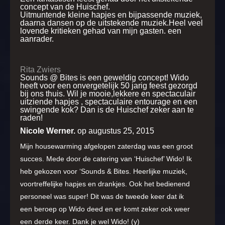
concept van de Huischef.
Uitmuntende kleine hapjes en bijpassende muziek,
daarna dansen op de uitstekende muziek.
Heel veel
lovende kritieken gehad van mijn gasten. een
aanrader.
Rita Zwiers
Sounds @ Bites is een geweldig concept! Wido
heeft voor een onvergetelijk 50 jarig feest gezorgd
bij ons thuis. Wil je mooie,lekkere en spectaculair
uitziende hapjes , spectaculaire entourage en een
swingende kok? Dan is de Huischef zeker aan te
raden!
Nicole Werner.
op augustus 25, 2015
Mijn housewarming afgelopen zaterdag was een groot
succes. Mede door de catering van ‘Huischef’ Wido! Ik
heb gekozen voor ‘Sounds & Bites. Heerlijke muziek,
voortreffelijke hapjes en drankjes. Ook het bedienend
personeel was super! Dit was de tweede keer dat ik
een beroep op Wido deed en er komt zeker ook weer
een derde keer. Dank je wel Wido! (y)