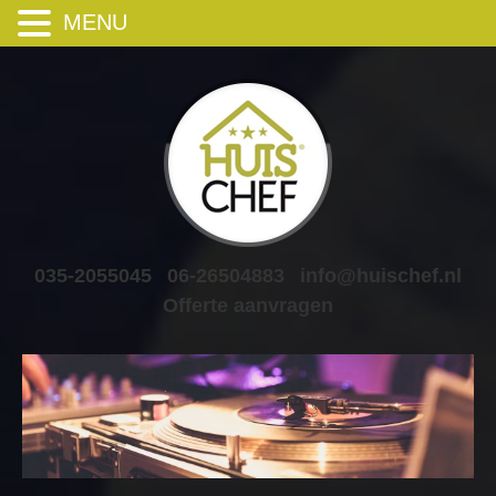
MENU
035-2055045
06-26504883
info@huischef.nl
Offerte aanvragen