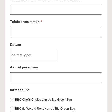
Telefoonnummer
*
Datum
DD
Aantal personen
dash
MM
dash
JJJJ
Intresse in:
BBQ Chef's Choice van de Big Green Egg
BBQ de Wereld Rond van de Big Green Egg