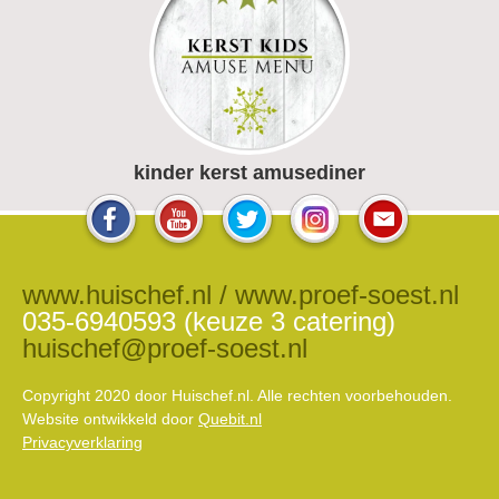
kinder kerst amusediner
www.huischef.nl / www.proef-soest.nl
035-6940593 (keuze 3 catering)
huischef@proef-soest.nl
Copyright 2020 door Huischef.nl. Alle rechten voorbehouden.
Website ontwikkeld door
Quebit.nl
Privacyverklaring