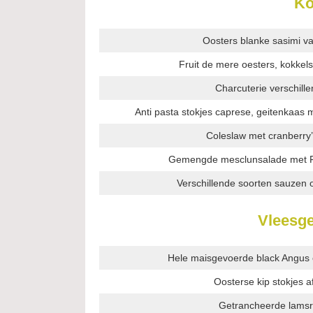
Ko
Oosters blanke sasimi v
Fruit de mere oesters, kokkels
Charcuterie verschill
Anti pasta stokjes caprese, geitenkaas
Coleslaw met cranberry
Gemengde mesclunsalade met Fr
Verschillende soorten sauze
Vleesge
Hele maisgevoerde black Angus 
Oosterse kip stokjes a
Getrancheerde lamsr