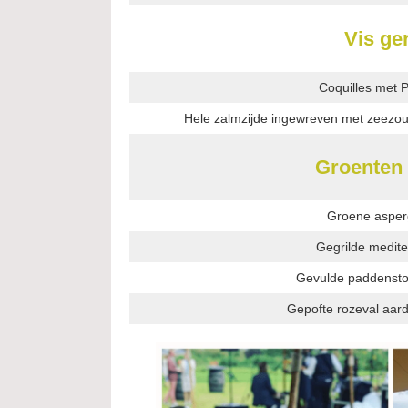
Vis ge
Coquilles met
Hele zalmzijde ingewreven met zeezou
Groenten 
Groene asper
Gegrilde medit
Gevulde paddensto
Gepofte rozeval aar