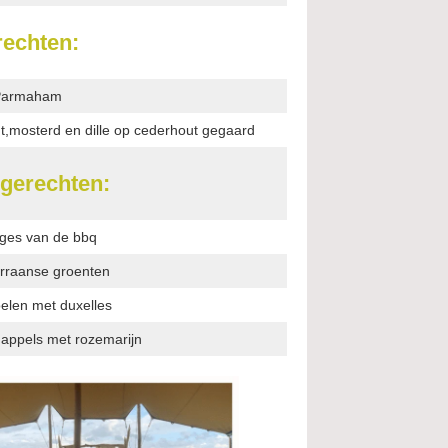
rechten:
 Parmaham
t,mosterd en dille op cederhout gegaard
gerechten:
ges van de bbq
erraanse groenten
elen met duxelles
dappels
met rozemarijn