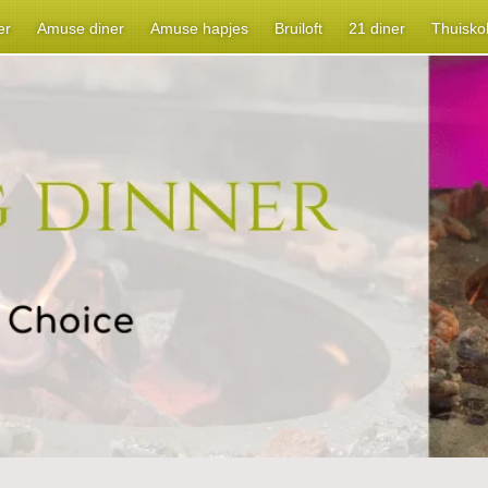
er
Amuse diner
Amuse hapjes
Bruiloft
21 diner
Thuisko