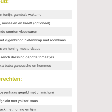
ud:
an tonijn, gamba’s wakame
, mosselen en kreeft (optioneel)
ende soorten vleeswaren
 met vijgenbrood bietenwrap met roomkaas
’s en honing-mosterdsaus
ench dressing gepofte tomaatjes
n o.a baba ganousche en hummus
rechten:
ossenhaas gegrild met chimichurri
fgelakt met yakitori saus
ack met honing en tijm