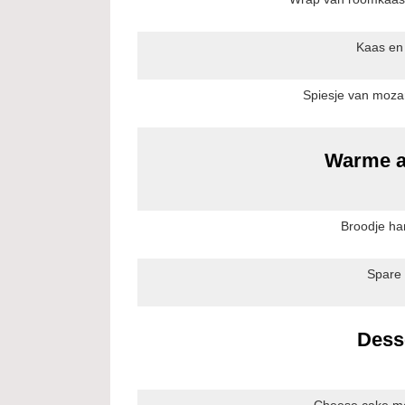
Kaas en
Spiesje van moza
Warme 
Broodje h
Spare 
Dess
Cheese cake m