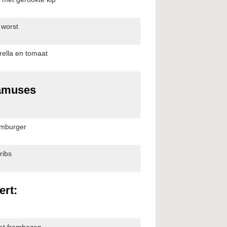
 worst
rella en tomaat
amuses
amburger
ribs
ert:
et frambozen