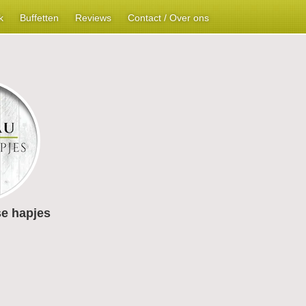
k
Buffetten
Reviews
Contact / Over ons
e hapjes