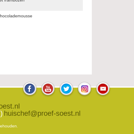
 chocolademousse
oest.nl
)
huischef@proef-soest.nl
rbehouden.