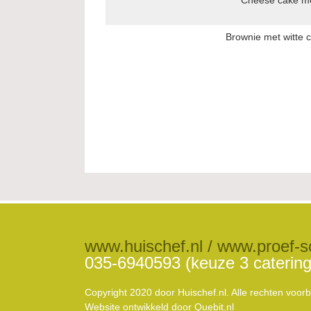
Brownie met witte
www.huischef.nl / www.proef-s
035-6940593 (keuze 3 catering
Copyright 2020 door Huischef.nl. Alle rechten voo
Website ontwikkeld door
Quebit.nl