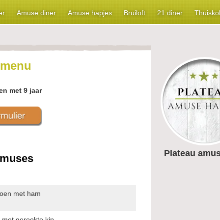
er
Amuse diner
Amuse hapjes
Bruiloft
21 diner
Thuisko
 menu
en met 9 jaar
Plateau amus
amuses
eloen met ham
met gerookte kip