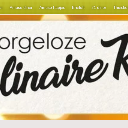
er
Amuse diner
Amuse hapjes
Bruiloft
21 diner
Thuisko