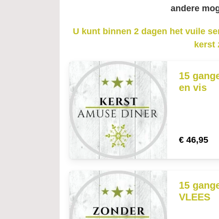
andere moge
U kunt binnen 2 dagen het vuile se
kerst 
15 gang
en vis
€
46,95
15 gang
VLEES