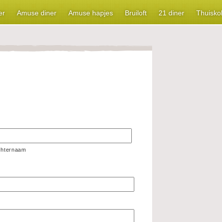
er
Amuse diner
Amuse hapjes
Bruiloft
21 diner
Thuisko
chternaam