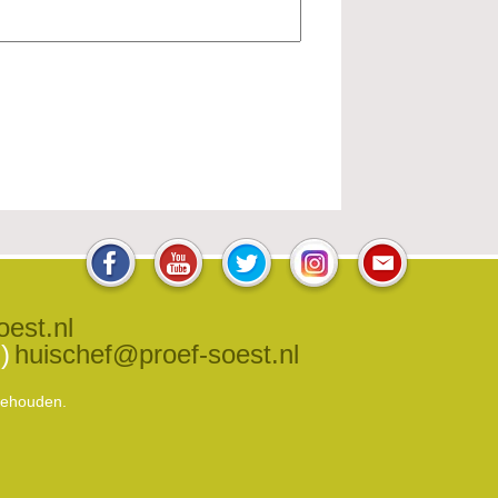
oest.nl
)
huischef@proef-soest.nl
rbehouden.