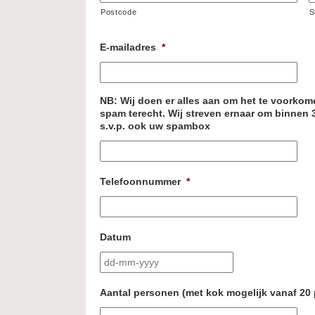
Postcode
S
E-mailadres
*
NB: Wij doen er alles aan om het te voorko
spam terecht. Wij streven ernaar om binnen 
s.v.p. ook uw spambox
Telefoonnummer
*
Datum
DD
dash
Aantal personen (met kok mogelijk vanaf 20
MM
dash