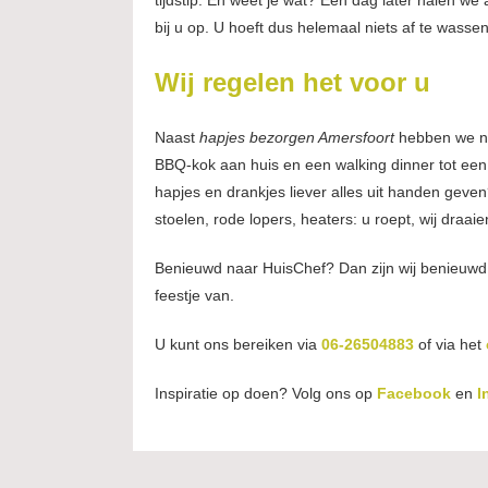
tijdstip. En weet je wat? Een dag later halen we 
bij u op. U hoeft dus helemaal niets af te wasse
Wij regelen het voor u
Naast
hapjes bezorgen Amersfoort
hebben we no
BBQ-kok aan huis en een walking dinner tot een 
hapjes en drankjes liever alles uit handen geven
stoelen, rode lopers, heaters: u roept, wij draaie
Benieuwd naar HuisChef? Dan zijn wij benieuwd
feestje van.
U kunt ons bereiken via
06-26504883
of via het
Inspiratie op doen? Volg ons op
Facebook
en
I