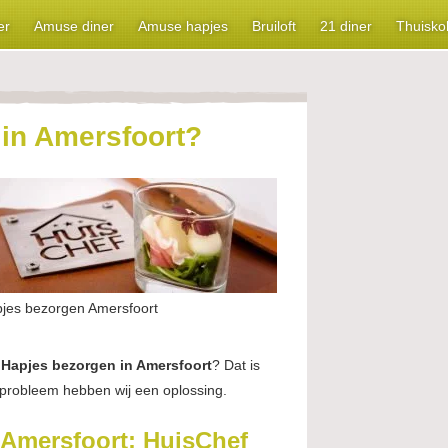
er
Amuse diner
Amuse hapjes
Bruiloft
21 diner
Thuisko
 in Amersfoort?
jes bezorgen Amersfoort
.
Hapjes bezorgen in Amersfoort
? Dat is
 probleem hebben wij een oplossing.
 Amersfoort: HuisChef