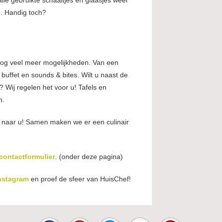
alle gebruikte schaaltjes en glaasjes weer
n. Handig toch?
g veel meer mogelijkheden. Van een
buffet en sounds & bites. Wilt u naast de
? Wij regelen het voor u! Tafels en
n.
 naar u! Samen maken we er een culinair
contactformulier
. (onder deze pagina)
nstagram
en proef de sfeer van HuisChef!