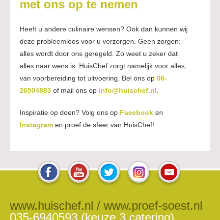
met ons op te nemen
Heeft u andere culinaire wensen? Ook dan kunnen wij
deze probleemloos voor u verzorgen. Geen zorgen:
alles wordt door ons geregeld. Zo weet u zeker dat
alles naar wens is. HuisChef zorgt namelijk voor alles,
van voorbereiding tot uitvoering. Bel ons op
06-
26504883
of mail ons op
info@huischef.nl
.
Inspiratie op doen? Volg ons op
Facebook
en
Instagram
en proef de sfeer van HuisChef!
www.huischef.nl / www.proef-soest.nl
035-6940593 (keuze 3 catering)